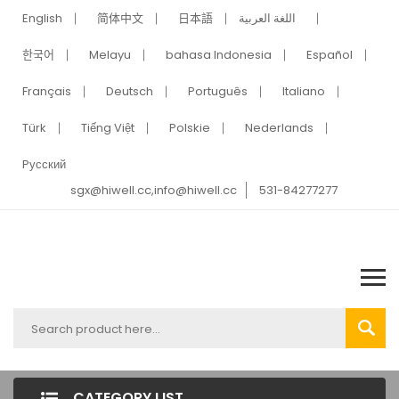
English
简体中文
日本語
اللغة العربية
한국어
Melayu
bahasa Indonesia
Español
Français
Deutsch
Português
Italiano
Türk
Tiếng Việt
Polskie
Nederlands
Pусский
sgx@hiwell.cc,info@hiwell.cc
531-84277277
CATEGORY LIST