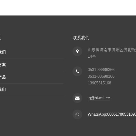
接
联系我们
山东省济南市济阳区济北街
我们
14号
方案
0531-88886366
0531-88698166
产品
13905315168
我们
lg@hiwell.cc
WhatsApp:0086178053189