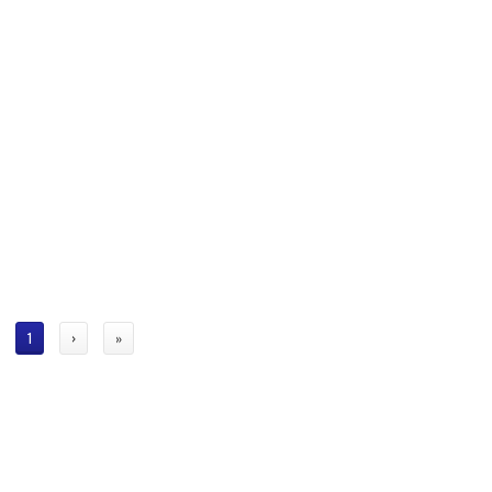
1
›
»