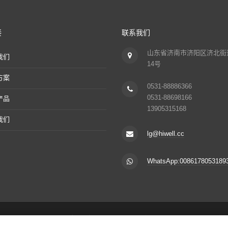
接
联系我们
山东省济南市济阳区济北街
我们
14号
方案
0531-88886366
0531-88698166
产品
13905315168
我们
lg@hiwell.cc
WhatsApp:0086178053189
Copyright © 2018 版权所有：好为尔机械（山东）有限公司
鲁ICP备17010441号-1
| 营业执