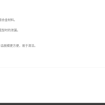
用合金材料。
成型时的泄漏。
产品脱模更方便，易于清洁。