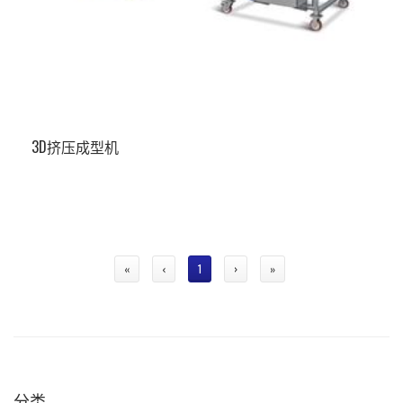
3D挤压成型机
«
‹
1
›
»
分类