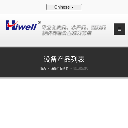
Chinese
设备产品列表
首页
设备产品列表
挤压成型机