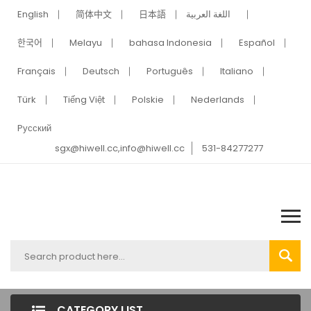
English
简体中文
日本語
اللغة العربية
한국어
Melayu
bahasa Indonesia
Español
Français
Deutsch
Português
Italiano
Türk
Tiếng Việt
Polskie
Nederlands
Pусский
sgx@hiwell.cc,info@hiwell.cc
531-84277277
CATEGORY LIST