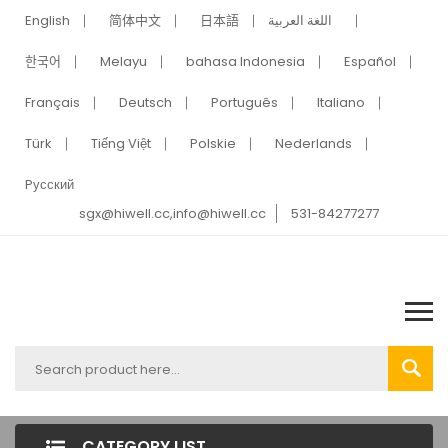
English
简体中文
日本語
اللغة العربية
한국어
Melayu
bahasa Indonesia
Español
Français
Deutsch
Português
Italiano
Türk
Tiếng Việt
Polskie
Nederlands
Pусский
sgx@hiwell.cc,info@hiwell.cc
531-84277277
CATEGORY LIST