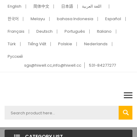
English
简体中文
日本語
اللغة العربية
한국어
Melayu
bahasa Indonesia
Español
Français
Deutsch
Português
Italiano
Türk
Tiếng Việt
Polskie
Nederlands
Pусский
sgx@hiwell.cc,info@hiwell.cc
531-84277277
CATEGORY LIST